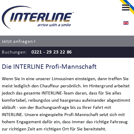
LIMOUSINENSERVICE
LIMOUSINENSERVICE KÖLN
Jetzt anfragen
RENT-A-CHAUFFEUR
Buchungen:
0221 - 29 23 22 86
FLUGHAFENTRANSFER
Die INTERLINE Profi-Mannschaft
EVENT SERVICE
Wenn Sie in eine unserer Limousinen einsteigen, dann treffen Sie
meist lediglich den Chauffeur persönlich. Im Hintergrund arbeitet
HOCHZEITSSERVICE
jedoch das gesamte INTERLINE-Team daran, dass für Sie alles
komfortabel, reibungslos und haargenau aufeinander abgestimmt
abläuft - von der Buchungsanfrage bis zu Ihrer Fahrt mit
INTERLINE. Unsere eingespielte Profi-Mannschaft setzt sich mit
BUS SERVICE
hohem Engagement dafür ein, dass immer das richtige Fahrzeug
zur richtigen Zeit am richtigen Ort für Sie bereitsteht.