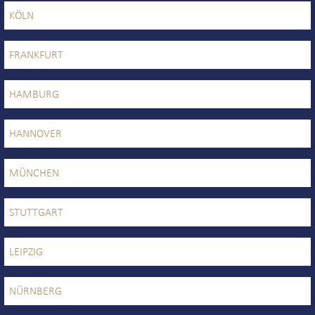
KÖLN
FRANKFURT
HAMBURG
HANNOVER
MÜNCHEN
STUTTGART
LEIPZIG
NÜRNBERG