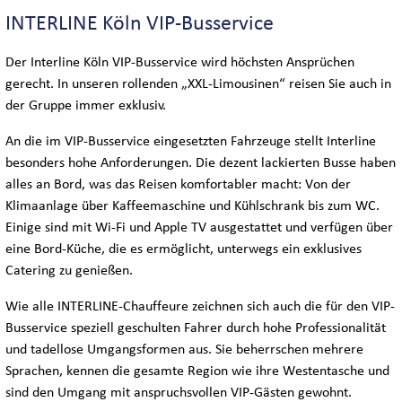
BUS-LOGISTIK
INTERLINE Köln VIP-Busservice
INTERLINE KÖLN VIP-BUSSERVICE
Der Interline Köln VIP-Busservice wird höchsten Ansprüchen
gerecht. In unseren rollenden „XXL-Limousinen“ reisen Sie auch in
INTERLINE KÖLN EXECUTIVE-BUSSERVICE
der Gruppe immer exklusiv.
An die im VIP-Busservice eingesetzten Fahrzeuge stellt Interline
besonders hohe Anforderungen. Die dezent lackierten Busse haben
WELTWEIT
alles an Bord, was das Reisen komfortabler macht: Von der
Klimaanlage über Kaffeemaschine und Kühlschrank bis zum WC.
Einige sind mit Wi-Fi und Apple TV ausgestattet und verfügen über
DEUTSCHLANDWEIT
eine Bord-Küche, die es ermöglicht, unterwegs ein exklusives
Catering zu genießen.
INTERNATIONAL
Wie alle INTERLINE-Chauffeure zeichnen sich auch die für den VIP-
Busservice speziell geschulten Fahrer durch hohe Professionalität
MESSEN & KONGRESSE
und tadellose Umgangsformen aus. Sie beherrschen mehrere
Sprachen, kennen die gesamte Region wie ihre Westentasche und
sind den Umgang mit anspruchsvollen VIP-Gästen gewohnt.
SIGHTSEEING