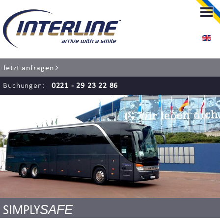
LIMOUSINENSERVICE
LIMOUSINENSERVICE KÖLN
Jetzt anfragen
RENT-A-CHAUFFEUR
Buchungen:
0221 - 29 23 22 86
FLUGHAFENTRANSFER
EVENT SERVICE
HOCHZEITSSERVICE
BUS SERVICE
SAFE
SIMPLY