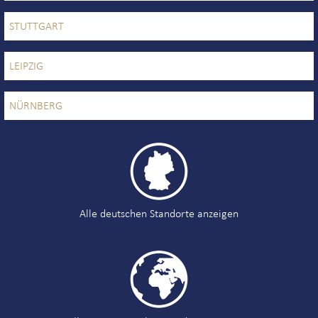
STUTTGART
UNTERNEHMEN
LEIPZIG
TEAM
NÜRNBERG
BEWERTUNGEN

PARTNER UND KOOPERATIONEN
NEWS
Alle deutschen Standorte anzeigen

INTERLINE KÖLN NEWS
INTERLINE NEWSLETTER