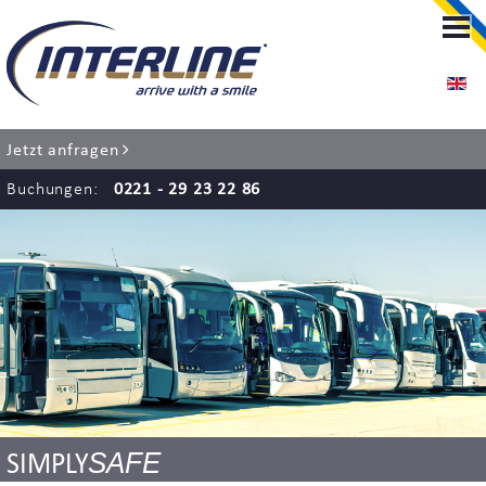
LIMOUSINENSERVICE
LIMOUSINENSERVICE KÖLN
Jetzt anfragen
RENT-A-CHAUFFEUR
Buchungen:
0221 - 29 23 22 86
FLUGHAFENTRANSFER
EVENT SERVICE
HOCHZEITSSERVICE
BUS SERVICE
SAFE
SIMPLY