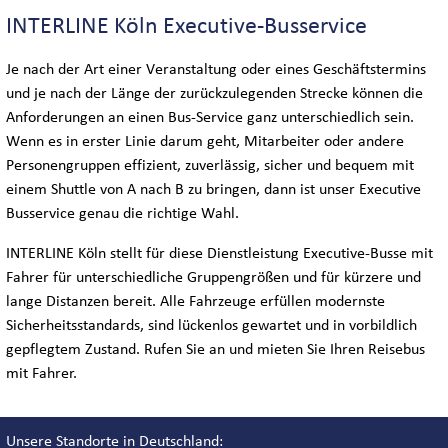
BUS-LOGISTIK
INTERLINE Köln Executive-Busservice
INTERLINE KÖLN VIP-BUSSERVICE
Je nach der Art einer Veranstaltung oder eines Geschäftstermins
und je nach der Länge der zurückzulegenden Strecke können die
INTERLINE KÖLN EXECUTIVE-BUSSERVICE
Anforderungen an einen Bus-Service ganz unterschiedlich sein.
Wenn es in erster Linie darum geht, Mitarbeiter oder andere
Personengruppen effizient, zuverlässig, sicher und bequem mit
einem Shuttle von A nach B zu bringen, dann ist unser Executive
WELTWEIT
Busservice genau die richtige Wahl.
INTERLINE Köln stellt für diese Dienstleistung Executive-Busse mit
DEUTSCHLANDWEIT
Fahrer für unterschiedliche Gruppengrößen und für kürzere und
lange Distanzen bereit. Alle Fahrzeuge erfüllen modernste
INTERNATIONAL
Sicherheitsstandards, sind lückenlos gewartet und in vorbildlich
gepflegtem Zustand. Rufen Sie an und mieten Sie Ihren Reisebus
MESSEN & KONGRESSE
mit Fahrer.
Unsere Standorte in Deutschland
SIGHTSEEING