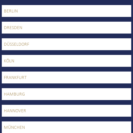
BERLIN
FLOTTE
DRESDEN
LIMOUSINEN
DÜSSELDORF
MINIVANS
KÖLN
BUSSE
FRANKFURT
HAMBURG
KONTAKT
HANNOVER
TELEFON & E-MAIL
MÜNCHEN
SCHNELLANFRAGE / BUCHUNG