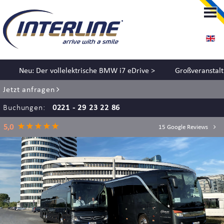
LIMOUSINENSERVICE
LIMOUSINENSERVICE KÖLN
RENT-A-CHAUFFEUR
Neu: Der vollelektrische BMW i7 eDrive >
Großveranstaltungen 
Jetzt anfragen
FLUGHAFENTRANSFER
Buchungen:
0221 - 29 23 22 86
EVENT SERVICE
5,0
15 Google Reviews
HOCHZEITSSERVICE
BUS SERVICE