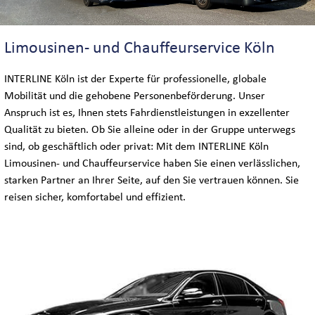
BUS-LOGISTIK
INTERLINE KÖLN VIP-BUSSERVICE
Limousinen- und Chauffeurservice Köln
INTERLINE Köln ist der Experte für professionelle, globale
INTERLINE KÖLN EXECUTIVE-BUSSERVICE
Mobilität und die gehobene Personenbeförderung. Unser
Anspruch ist es, Ihnen stets Fahrdienstleistungen in exzellenter
Qualität zu bieten. Ob Sie alleine oder in der Gruppe unterwegs
WELTWEIT
sind, ob geschäftlich oder privat: Mit dem INTERLINE Köln
Limousinen- und Chauffeurservice haben Sie einen verlässlichen,
starken Partner an Ihrer Seite, auf den Sie vertrauen können. Sie
DEUTSCHLANDWEIT
reisen sicher, komfortabel und effizient.
INTERNATIONAL
MESSEN & KONGRESSE
SIGHTSEEING