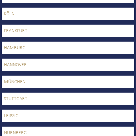
KÖLN
FRANKFURT
HAMBURG
HANNOVER
MÜNCHEN
STUTTGART
LEIPZIG
NÜRNBERG