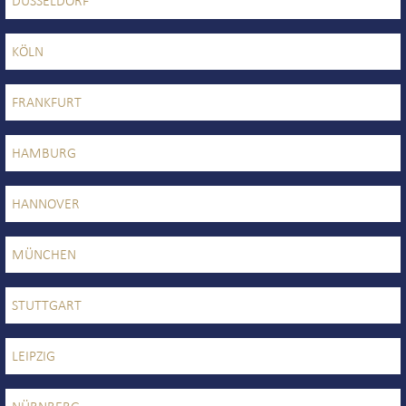
DÜSSELDORF
KÖLN
FRANKFURT
HAMBURG
HANNOVER
MÜNCHEN
STUTTGART
LEIPZIG