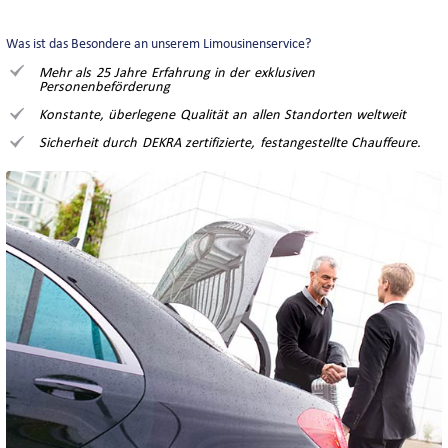
UNTERNEHMEN
Was ist das Besondere an unserem Limousinenservice?
Mehr als 25 Jahre Erfahrung in der exklusiven
Personenbeförderung
TEAM
Konstante, überlegene Qualität an allen Standorten weltweit
Sicherheit durch DEKRA zertifizierte, festangestellte Chauffeure.
BEWERTUNGEN
PARTNER UND KOOPERATIONEN
NEWS
INTERLINE KÖLN NEWS
INTERLINE NEWSLETTER