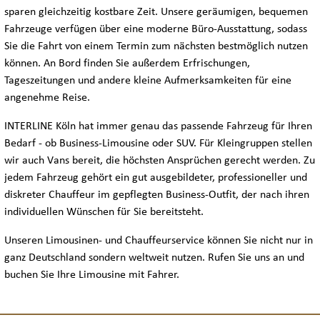
sparen gleichzeitig kostbare Zeit. Unsere geräumigen, bequemen
Fahrzeuge verfügen über eine moderne Büro-Ausstattung, sodass
Sie die Fahrt von einem Termin zum nächsten bestmöglich nutzen
FLOTTE
können. An Bord finden Sie außerdem Erfrischungen,
Tageszeitungen und andere kleine Aufmerksamkeiten für eine
LIMOUSINEN
angenehme Reise.
INTERLINE Köln hat immer genau das passende Fahrzeug für Ihren
MINIVANS
Bedarf - ob Business-Limousine oder SUV. Für Kleingruppen stellen
wir auch Vans bereit, die höchsten Ansprüchen gerecht werden. Zu
BUSSE
jedem Fahrzeug gehört ein gut ausgebildeter, professioneller und
diskreter Chauffeur im gepflegten Business-Outfit, der nach ihren
individuellen Wünschen für Sie bereitsteht.
KONTAKT
Unseren Limousinen- und Chauffeurservice können Sie nicht nur in
ganz Deutschland sondern weltweit nutzen. Rufen Sie uns an und
TELEFON & E-MAIL
buchen Sie Ihre Limousine mit Fahrer.
SCHNELLANFRAGE / BUCHUNG