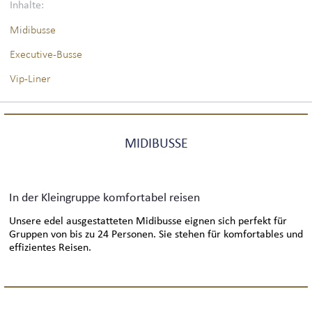
BUS-LOGISTIK
Inhalte:
Midibusse
INTERLINE KÖLN VIP-BUSSERVICE
Executive-Busse
Vip-Liner
INTERLINE KÖLN EXECUTIVE-BUSSERVICE
MIDIBUSSE
WELTWEIT
DEUTSCHLANDWEIT
In der Kleingruppe komfortabel reisen
INTERNATIONAL
Unsere edel ausgestatteten Midibusse eignen sich perfekt für
Gruppen von bis zu 24 Personen. Sie stehen für komfortables und
effizientes Reisen.
MESSEN & KONGRESSE
SIGHTSEEING