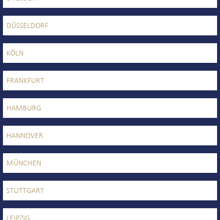
DÜSSELDORF
KÖLN
FRANKFURT
HAMBURG
HANNOVER
MÜNCHEN
STUTTGART
LEIPZIG