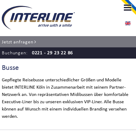
LIMOUSINENSERVICE
LIMOUSINENSERVICE KÖLN
Jetzt anfragen
RENT-A-CHAUFFEUR
Buchungen:
0221 - 29 23 22 86
FLUGHAFENTRANSFER
Busse
EVENT SERVICE
Gepflegte Reisebusse unterschiedlicher Größen und Modelle
bietet INTERLINE Köln in Zusammenarbeit mit seinem Partner-
HOCHZEITSSERVICE
Netzwerk an. Von repräsentativen Midibussen über komfortable
Executive-Liner bis zu unseren exklusiven VIP-Liner. Alle Busse
können auf Wunsch mit einem individuellen Branding versehen
werden.
BUS SERVICE