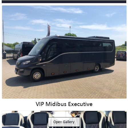
FLOTTE
LIMOUSINEN
MINIVANS
BUSSE
KONTAKT
VIP Midibus Executive
TELEFON & E-MAIL
Open Gallery
SCHNELLANFRAGE / BUCHUNG